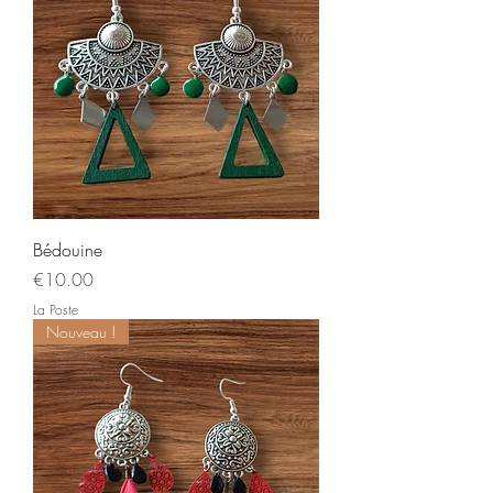
Bédouine
Price
€10.00
La Poste
Nouveau !