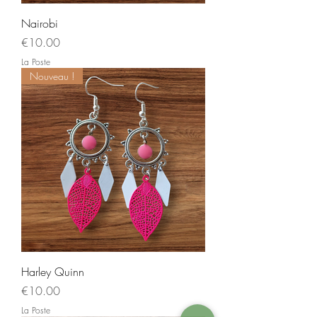
Nairobi
Price
€10.00
La Poste
Nouveau !
Harley Quinn
Price
€10.00
La Poste