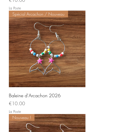
€10.00
La Poste
Spécial Arcachon / Nouveau
Baleine d'Arcachon 2026
Price
€10.00
La Poste
Nouveau !