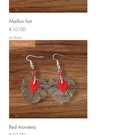
Maillon fort
Price
€10.00
La Poste
Nouveau !
Red monstera
Price