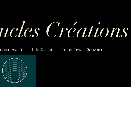
oucles
Créations
fos commandes
Info Canada
Promotions
Souvenirs