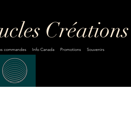
oucles
Créations
fos commandes
Info Canada
Promotions
Souvenirs