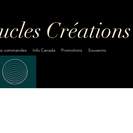
oucles
Créations
fos commandes
Info Canada
Promotions
Souvenirs