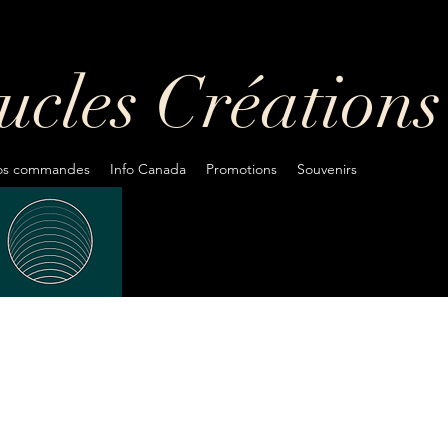
oucles
Créations
fos commandes
Info Canada
Promotions
Souvenirs