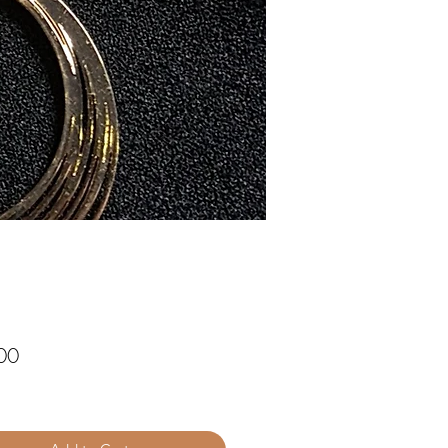
Price
00