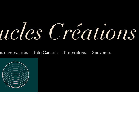
oucles
Créations
fos commandes
Info Canada
Promotions
Souvenirs