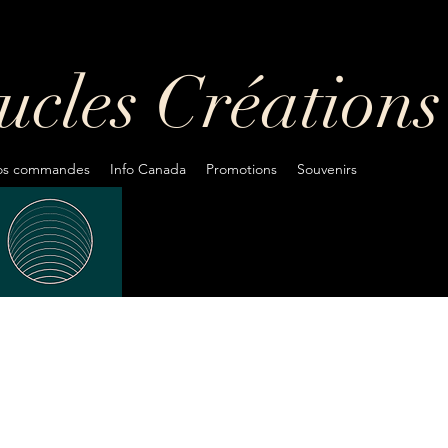
oucles
Créations
fos commandes
Info Canada
Promotions
Souvenirs