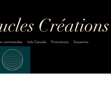
oucles
Créations
fos commandes
Info Canada
Promotions
Souvenirs