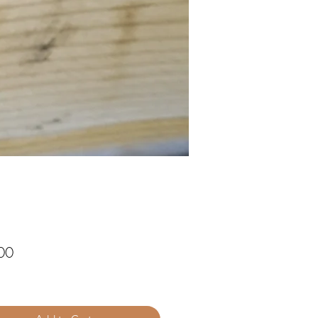
Price
00